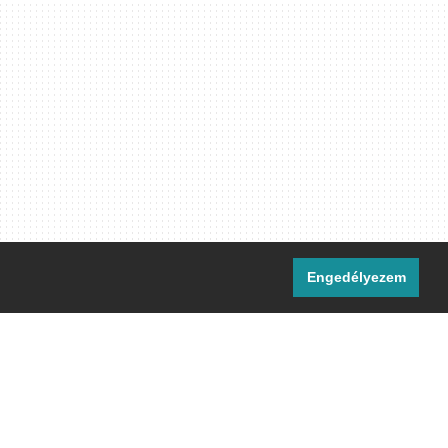
Engedélyezem
i csatornáink:
[M]
IRC
rtalma, ahol másként nem jelezzük,
ommons Nevezd meg! – Így add tovább!
licenc