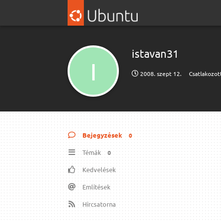
istavan31
I
2008. szept 12.
Csatlakozot
Bejegyzések
0
Témák
0
Kedvelések
Említések
Hírcsatorna