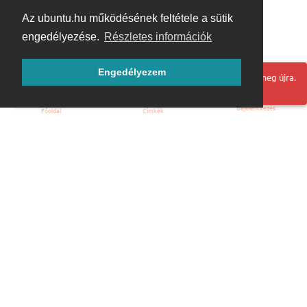
Az ubuntu.hu működésének feltétele a sütik
engedélyezése.
Részletes információk
Engedélyezem
Hoppá! Valami hiba történt. Frissítse az oldalt és próbálja meg újra.
Bejelentkezés
Főoldal
Címkék
Kezdőoldal
Blog
ÁSZF
Szabályzat
Kapcsolat
ubuntu.hu :: Magyar Ubuntu Közösség
© 2007 – 2026