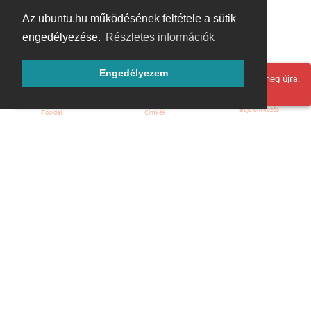
Az ubuntu.hu működésének feltétele a sütik
engedélyezése.
Részletes információk
Engedélyezem
Hoppá! Valami hiba történt. Frissítse az oldalt és próbálja meg újra.
Bejelentkezés
Főoldal
Címkék
Kezdőoldal
Blog
ÁSZF
Szabályzat
Kapcsolat
ubuntu.hu :: Magyar Ubuntu Közösség
© 2007 – 2026