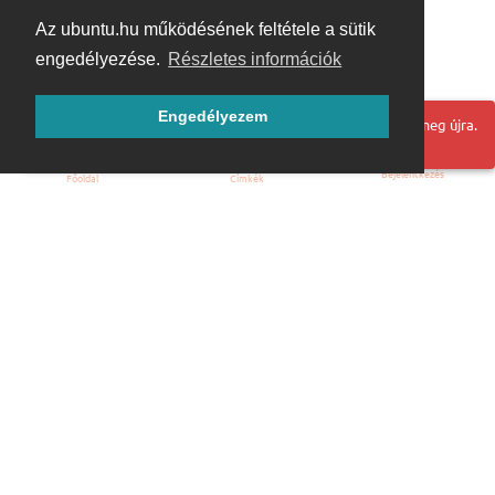
Az ubuntu.hu működésének feltétele a sütik
engedélyezése.
Részletes információk
Engedélyezem
Hoppá! Valami hiba történt. Frissítse az oldalt és próbálja meg újra.
Bejelentkezés
Főoldal
Címkék
Kezdőoldal
Blog
ÁSZF
Szabályzat
Kapcsolat
ubuntu.hu :: Magyar Ubuntu Közösség
© 2007 – 2026