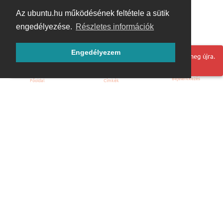
Az ubuntu.hu működésének feltétele a sütik
engedélyezése.
Részletes információk
Engedélyezem
Hoppá! Valami hiba történt. Frissítse az oldalt és próbálja meg újra.
Bejelentkezés
Főoldal
Címkék
Kezdőoldal
Blog
ÁSZF
Szabályzat
Kapcsolat
ubuntu.hu :: Magyar Ubuntu Közösség
© 2007 – 2026