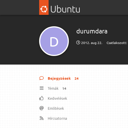
durumdara
D
2012. aug 22.
Csatlakozott:
Bejegyzések
24
Témák
14
Kedvelések
Említések
Hírcsatorna