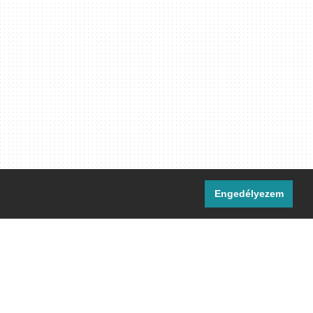
Engedélyezem
i csatornáink:
[M]
IRC
rtalma, ahol másként nem jelezzük,
ommons Nevezd meg! – Így add tovább!
licenc