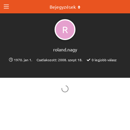
Bejegyzések
R
roland.​nagy
1970. jan 1.
Csatlakozott:
2008. szept 18.
0
legjobb válasz