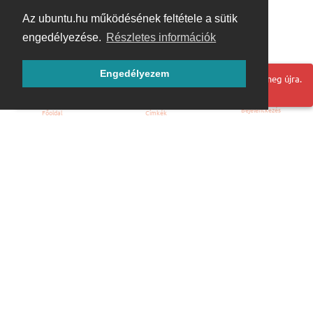
Az ubuntu.hu működésének feltétele a sütik
engedélyezése.
Részletes információk
Engedélyezem
Hoppá! Valami hiba történt. Frissítse az oldalt és próbálja meg újra.
Bejelentkezés
Főoldal
Címkék
Kezdőoldal
Blog
ÁSZF
Szabályzat
Kapcsolat
ubuntu.hu :: Magyar Ubuntu Közösség
© 2007 – 2026