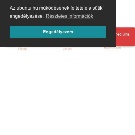
Az ubuntu.hu működésének feltétele a sütik
engedélyezése.
Részletes információk
Engedélyezem
Hoppá! Valami hiba történt. Frissítse az oldalt és próbálja meg újra.
Bejelentkezés
Főoldal
Címkék
Kezdőoldal
Blog
ÁSZF
Szabályzat
Kapcsolat
ubuntu.hu :: Magyar Ubuntu Közösség
© 2007 – 2026