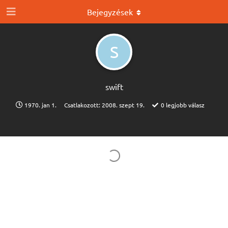
Bejegyzések
S
swift
1970. jan 1.
Csatlakozott:
2008. szept 19.
0
legjobb válasz