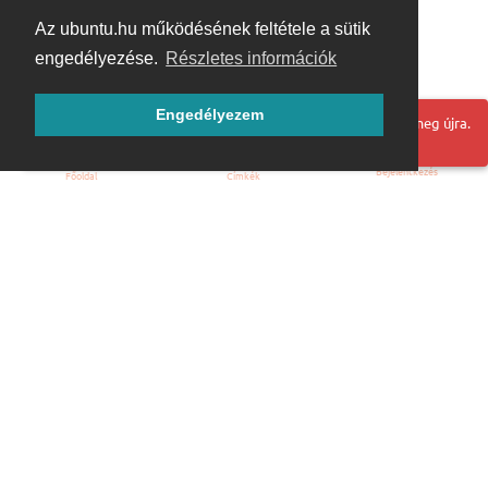
Az ubuntu.hu működésének feltétele a sütik
engedélyezése.
Részletes információk
Engedélyezem
Hoppá! Valami hiba történt. Frissítse az oldalt és próbálja meg újra.
Bejelentkezés
Főoldal
Címkék
Kezdőoldal
Blog
ÁSZF
Szabályzat
Kapcsolat
ubuntu.hu :: Magyar Ubuntu Közösség
© 2007 – 2026