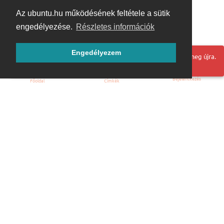
Az ubuntu.hu működésének feltétele a sütik
engedélyezése.
Részletes információk
Engedélyezem
Hoppá! Valami hiba történt. Frissítse az oldalt és próbálja meg újra.
Bejelentkezés
Főoldal
Címkék
Kezdőoldal
Blog
ÁSZF
Szabályzat
Kapcsolat
ubuntu.hu :: Magyar Ubuntu Közösség
© 2007 – 2026