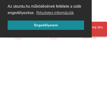
Az ubuntu.hu működésének feltétele a sütik
engedélyezése.
Részletes információk
Engedélyezem
Hoppá! Valami hiba történt. Frissítse az oldalt és próbálja meg újra.
Bejelentkezés
Főoldal
Címkék
Kezdőoldal
Blog
ÁSZF
Szabályzat
Kapcsolat
ubuntu.hu :: Magyar Ubuntu Közösség
© 2007 – 2026