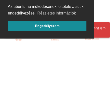
Az ubuntu.hu működésének feltétele a sütik
engedélyezése.
Részletes információk
Engedélyezem
Hoppá! Valami hiba történt. Frissítse az oldalt és próbálja meg újra.
Bejelentkezés
Főoldal
Címkék
Kezdőoldal
Blog
ÁSZF
Szabályzat
Kapcsolat
ubuntu.hu :: Magyar Ubuntu Közösség
© 2007 – 2026