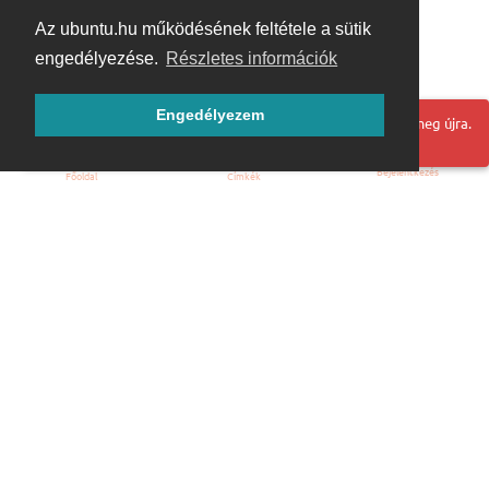
Az ubuntu.hu működésének feltétele a sütik
engedélyezése.
Részletes információk
Engedélyezem
Hoppá! Valami hiba történt. Frissítse az oldalt és próbálja meg újra.
Bejelentkezés
Főoldal
Címkék
Kezdőoldal
Blog
ÁSZF
Szabályzat
Kapcsolat
ubuntu.hu :: Magyar Ubuntu Közösség
© 2007 – 2026