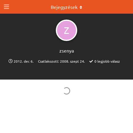
Bejegyzések
Z
zsenya
2012. dec 6.
Csatlakozott:
2008. szept 24.
0
legjobb válasz