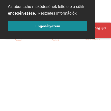
Az ubuntu.hu működésének feltétele a sütik
engedélyezése.
Részletes információk
Engedélyezem
Hoppá! Valami hiba történt. Frissítse az oldalt és próbálja meg újra.
Bejelentkezés
Főoldal
Címkék
Kezdőoldal
Blog
ÁSZF
Szabályzat
Kapcsolat
ubuntu.hu :: Magyar Ubuntu Közösség
© 2007 – 2026