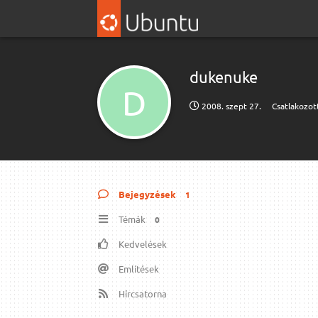
dukenuke
D
2008. szept 27.
Csatlakozot
Bejegyzések
1
Témák
0
Kedvelések
Említések
Hírcsatorna