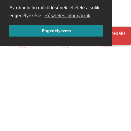
Az ubuntu.hu működésének feltétele a sütik
engedélyezése.
Részletes információk
Engedélyezem
Hoppá! Valami hiba történt. Frissítse az oldalt és próbálja meg újra.
Bejelentkezés
Főoldal
Címkék
Kezdőoldal
Blog
ÁSZF
Szabályzat
Kapcsolat
ubuntu.hu :: Magyar Ubuntu Közösség
© 2007 – 2026