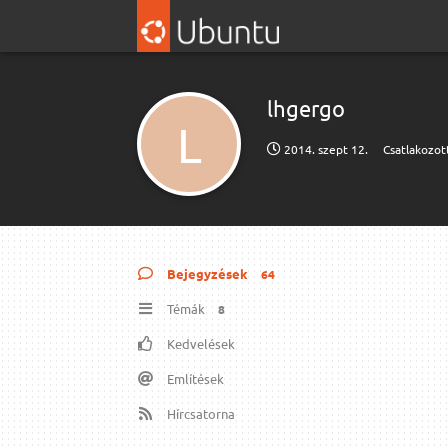
lhgergo
L
2014. szept 12.
Csatlakozot
Bejegyzések
64
Témák
8
Kedvelések
Említések
Hírcsatorna