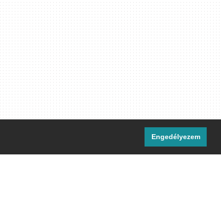
Engedélyezem
i csatornáink:
[M]
IRC
rtalma, ahol másként nem jelezzük,
ommons Nevezd meg! – Így add tovább!
licenc