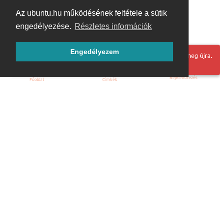
Az ubuntu.hu működésének feltétele a sütik
engedélyezése.
Részletes információk
Engedélyezem
Hoppá! Valami hiba történt. Frissítse az oldalt és próbálja meg újra.
Bejelentkezés
Főoldal
Címkék
Kezdőoldal
Blog
ÁSZF
Szabályzat
Kapcsolat
ubuntu.hu :: Magyar Ubuntu Közösség
© 2007 – 2026