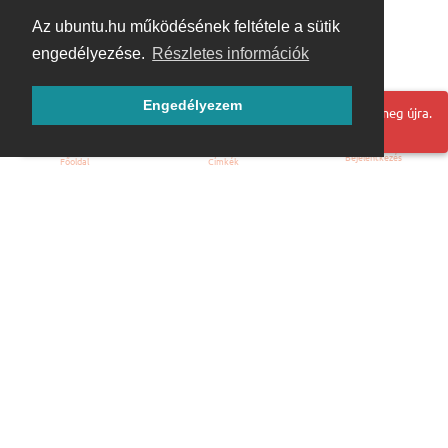
Az ubuntu.hu működésének feltétele a sütik
engedélyezése.
Részletes információk
Engedélyezem
Hoppá! Valami hiba történt. Frissítse az oldalt és próbálja meg újra.
Bejelentkezés
Főoldal
Címkék
Kezdőoldal
Blog
ÁSZF
Szabályzat
Kapcsolat
ubuntu.hu :: Magyar Ubuntu Közösség
© 2007 – 2026