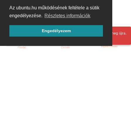
Az ubuntu.hu működésének feltétele a sütik
engedélyezése.
Részletes információk
Engedélyezem
Hoppá! Valami hiba történt. Frissítse az oldalt és próbálja meg újra.
Bejelentkezés
Főoldal
Címkék
Kezdőoldal
Blog
ÁSZF
Szabályzat
Kapcsolat
ubuntu.hu :: Magyar Ubuntu Közösség
© 2007 – 2026