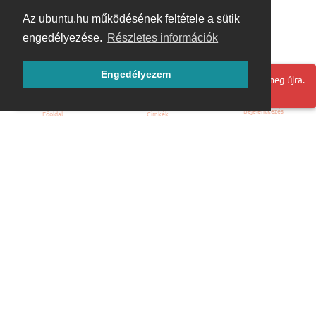
Az ubuntu.hu működésének feltétele a sütik
engedélyezése.
Részletes információk
Engedélyezem
Hoppá! Valami hiba történt. Frissítse az oldalt és próbálja meg újra.
Bejelentkezés
Főoldal
Címkék
Kezdőoldal
Blog
ÁSZF
Szabályzat
Kapcsolat
ubuntu.hu :: Magyar Ubuntu Közösség
© 2007 – 2026