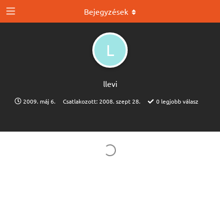
Bejegyzések
L
llevi
2009. máj 6.
Csatlakozott:
2008. szept 28.
0
legjobb válasz