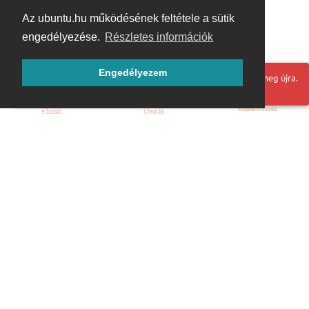
Az ubuntu.hu működésének feltétele a sütik
engedélyezése.
Részletes információk
Engedélyezem
Hoppá! Valami hiba történt. Frissítse az oldalt és próbálja meg újra.
Bejelentkezés
Főoldal
Címkék
Kezdőoldal
Blog
ÁSZF
Szabályzat
Kapcsolat
ubuntu.hu :: Magyar Ubuntu Közösség
© 2007 – 2026