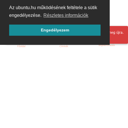
Az ubuntu.hu működésének feltétele a sütik
engedélyezése.
Részletes információk
Engedélyezem
Hoppá! Valami hiba történt. Frissítse az oldalt és próbálja meg újra.
Bejelentkezés
Főoldal
Címkék
Kezdőoldal
Blog
ÁSZF
Szabályzat
Kapcsolat
ubuntu.hu :: Magyar Ubuntu Közösség
© 2007 – 2026