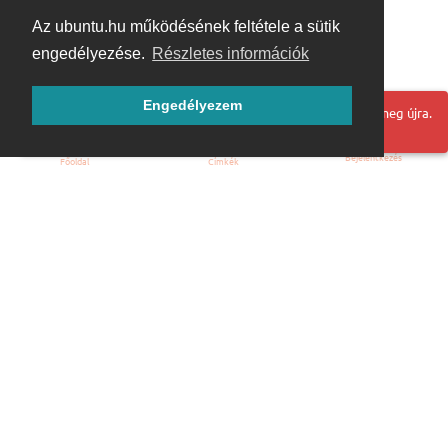
Az ubuntu.hu működésének feltétele a sütik
engedélyezése.
Részletes információk
Engedélyezem
Hoppá! Valami hiba történt. Frissítse az oldalt és próbálja meg újra.
Bejelentkezés
Főoldal
Címkék
Kezdőoldal
Blog
ÁSZF
Szabályzat
Kapcsolat
ubuntu.hu :: Magyar Ubuntu Közösség
© 2007 – 2026