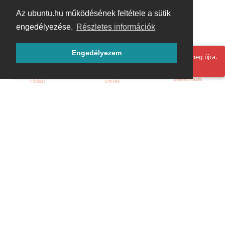
Az ubuntu.hu működésének feltétele a sütik
engedélyezése.
Részletes információk
Engedélyezem
Hoppá! Valami hiba történt. Frissítse az oldalt és próbálja meg újra.
Bejelentkezés
Főoldal
Címkék
Kezdőoldal
Blog
ÁSZF
Szabályzat
Kapcsolat
ubuntu.hu :: Magyar Ubuntu Közösség
© 2007 – 2026