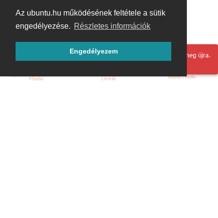
Az ubuntu.hu működésének feltétele a sütik
engedélyezése.
Részletes információk
Engedélyezem
Hoppá! Valami hiba történt. Frissítse az oldalt és próbálja meg újra.
Bejelentkezés
Főoldal
Címkék
Kezdőoldal
Blog
ÁSZF
Szabályzat
Kapcsolat
ubuntu.hu :: Magyar Ubuntu Közösség
© 2007 – 2026