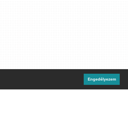
Engedélyezem
i csatornáink:
[M]
IRC
rtalma, ahol másként nem jelezzük,
ommons Nevezd meg! – Így add tovább!
licenc