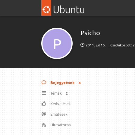
Psicho
P
2011. júl 15.
Csatlakozott:
2
Bejegyzések
4
Témák
2
Kedvelések
Említések
Hírcsatorna