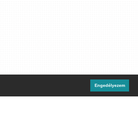
Engedélyezem
i csatornáink:
[M]
IRC
rtalma, ahol másként nem jelezzük,
ommons Nevezd meg! – Így add tovább!
licenc