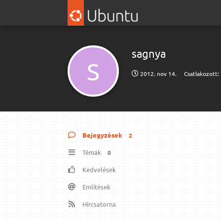
sagnya
S
2012. nov 14.
Csatlakozott:
Bejegyzések
2
Témák
0
Kedvelések
Említések
Hírcsatorna