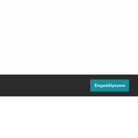
Engedélyezem
i csatornáink:
[M]
IRC
rtalma, ahol másként nem jelezzük,
ommons Nevezd meg! – Így add tovább!
licenc