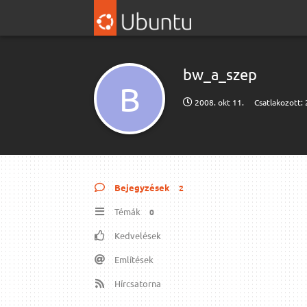
bw_a_szep
B
2008. okt 11.
Csatlakozott:
Bejegyzések
2
Témák
0
Kedvelések
Említések
Hírcsatorna