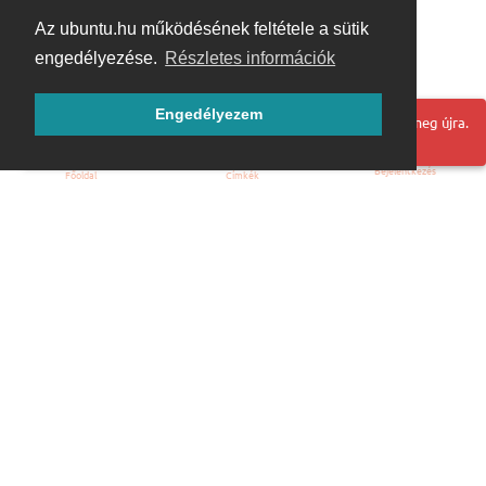
Az ubuntu.hu működésének feltétele a sütik
engedélyezése.
Részletes információk
Engedélyezem
Hoppá! Valami hiba történt. Frissítse az oldalt és próbálja meg újra.
Bejelentkezés
Főoldal
Címkék
Kezdőoldal
Blog
ÁSZF
Szabályzat
Kapcsolat
ubuntu.hu :: Magyar Ubuntu Közösség
© 2007 – 2026