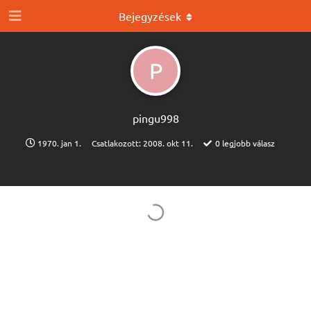
Bejegyzések
P
pingu998
1970. jan 1.
Csatlakozott:
2008. okt 11.
0
legjobb válasz