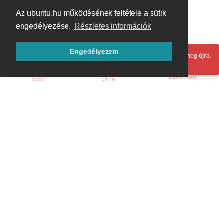
Az ubuntu.hu működésének feltétele a sütik
engedélyezése.
Részletes információk
Engedélyezem
Hoppá! Valami hiba történt. Frissítse az oldalt és próbálja meg újra.
Bejelentkezés
Főoldal
Címkék
Kezdőoldal
Blog
ÁSZF
Szabályzat
Kapcsolat
ubuntu.hu :: Magyar Ubuntu Közösség
© 2007 – 2026