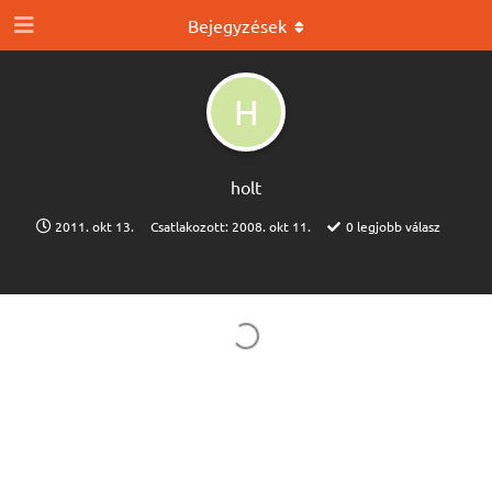
Bejegyzések
H
holt
2011. okt 13.
Csatlakozott:
2008. okt 11.
0
legjobb válasz