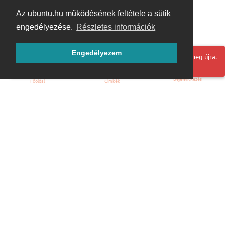
Az ubuntu.hu működésének feltétele a sütik
engedélyezése.
Részletes információk
Engedélyezem
Hoppá! Valami hiba történt. Frissítse az oldalt és próbálja meg újra.
Bejelentkezés
Főoldal
Címkék
Kezdőoldal
Blog
ÁSZF
Szabályzat
Kapcsolat
ubuntu.hu :: Magyar Ubuntu Közösség
© 2007 – 2026