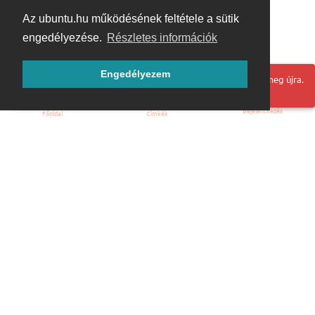
Az ubuntu.hu működésének feltétele a sütik
engedélyezése.
Részletes információk
Engedélyezem
Hoppá! Valami hiba történt. Frissítse az oldalt és próbálja meg újra.
Bejelentkezés
Főoldal
Címkék
Kezdőoldal
Blog
ÁSZF
Szabályzat
Kapcsolat
ubuntu.hu :: Magyar Ubuntu Közösség
© 2007 – 2026