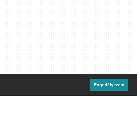
Engedélyezem
i csatornáink:
[M]
IRC
rtalma, ahol másként nem jelezzük,
ommons Nevezd meg! – Így add tovább!
licenc