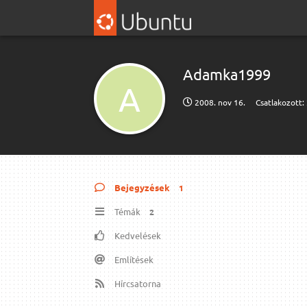
Adamka1999
A
2008. nov 16.
Csatlakozott:
Bejegyzések
1
Témák
2
Kedvelések
Említések
Hírcsatorna