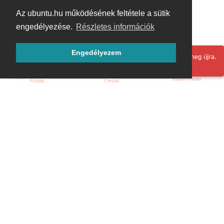
Az ubuntu.hu működésének feltétele a sütik
engedélyezése.
Részletes információk
Engedélyezem
Hoppá! Valami hiba történt. Frissítse az oldalt és próbálja meg újra.
Bejelentkezés
Főoldal
Címkék
Kezdőoldal
Blog
ÁSZF
Szabályzat
Kapcsolat
ubuntu.hu :: Magyar Ubuntu Közösség
© 2007 – 2026