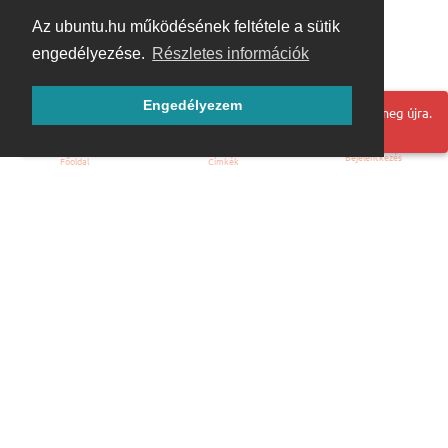
Az ubuntu.hu működésének feltétele a sütik
engedélyezése.
Részletes információk
Engedélyezem
Hoppá! Valami hiba történt. Frissítse az oldalt és próbálja meg újra.
Bejelentkezés
Főoldal
Címkék
Kezdőoldal
Blog
ÁSZF
Szabályzat
Kapcsolat
ubuntu.hu :: Magyar Ubuntu Közösség
© 2007 – 2026