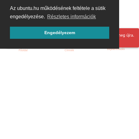
Az ubuntu.hu működésének feltétele a sütik
engedélyezése.
Részletes információk
Engedélyezem
Hoppá! Valami hiba történt. Frissítse az oldalt és próbálja meg újra.
Bejelentkezés
Főoldal
Címkék
Kezdőoldal
Blog
ÁSZF
Szabályzat
Kapcsolat
ubuntu.hu :: Magyar Ubuntu Közösség
© 2007 – 2026