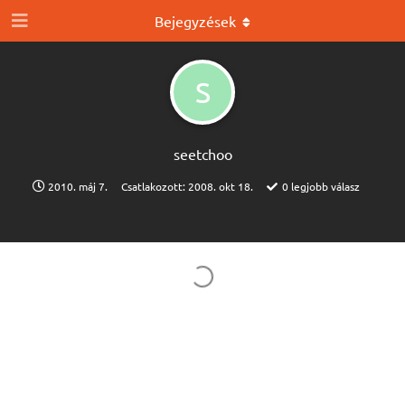
Bejegyzések
S
seetchoo
2010. máj 7.
Csatlakozott:
2008. okt 18.
0
legjobb válasz