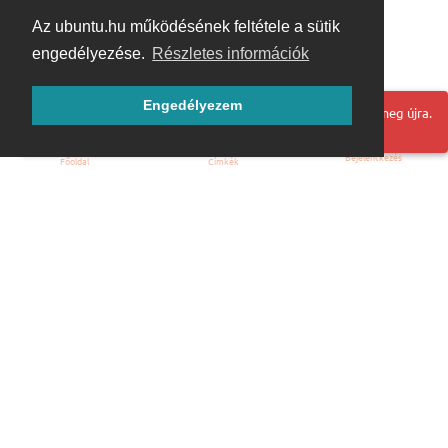
Az ubuntu.hu működésének feltétele a sütik
engedélyezése.
Részletes információk
Engedélyezem
Hoppá! Valami hiba történt. Frissítse az oldalt és próbálja meg újra.
Bejelentkezés
Főoldal
Címkék
Kezdőoldal
Blog
ÁSZF
Szabályzat
Kapcsolat
ubuntu.hu :: Magyar Ubuntu Közösség
© 2007 – 2026