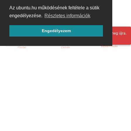
Az ubuntu.hu működésének feltétele a sütik
engedélyezése.
Részletes információk
Engedélyezem
Hoppá! Valami hiba történt. Frissítse az oldalt és próbálja meg újra.
Bejelentkezés
Főoldal
Címkék
Kezdőoldal
Blog
ÁSZF
Szabályzat
Kapcsolat
ubuntu.hu :: Magyar Ubuntu Közösség
© 2007 – 2026