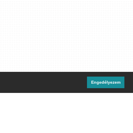
Engedélyezem
i csatornáink:
[M]
IRC
rtalma, ahol másként nem jelezzük,
ommons Nevezd meg! – Így add tovább!
licenc