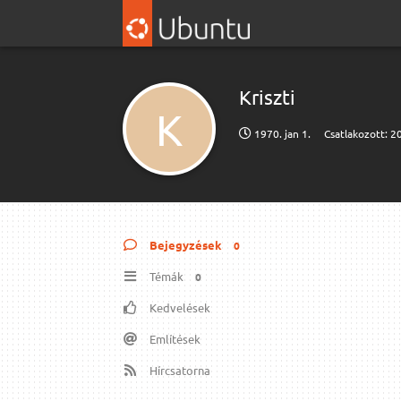
Kriszti
K
1970. jan 1.
Csatlakozott:
20
Bejegyzések
0
Témák
0
Kedvelések
Említések
Hírcsatorna