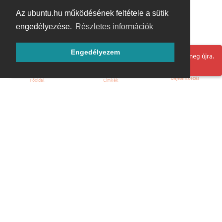
Az ubuntu.hu működésének feltétele a sütik
engedélyezése.
Részletes információk
Engedélyezem
Hoppá! Valami hiba történt. Frissítse az oldalt és próbálja meg újra.
Bejelentkezés
Főoldal
Címkék
Kezdőoldal
Blog
ÁSZF
Szabályzat
Kapcsolat
ubuntu.hu :: Magyar Ubuntu Közösség
© 2007 – 2026