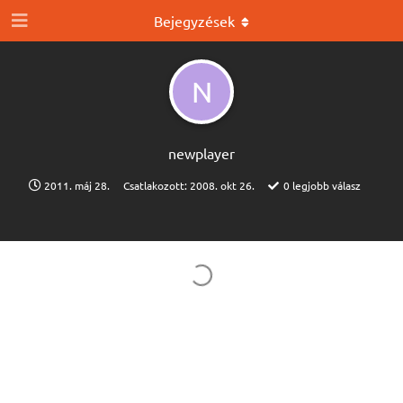
Bejegyzések
N
newplayer
2011. máj 28.
Csatlakozott:
2008. okt 26.
0
legjobb válasz