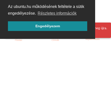
Az ubuntu.hu működésének feltétele a sütik
engedélyezése.
Részletes információk
Engedélyezem
Hoppá! Valami hiba történt. Frissítse az oldalt és próbálja meg újra.
Bejelentkezés
Főoldal
Címkék
Kezdőoldal
Blog
ÁSZF
Szabályzat
Kapcsolat
ubuntu.hu :: Magyar Ubuntu Közösség
© 2007 – 2026