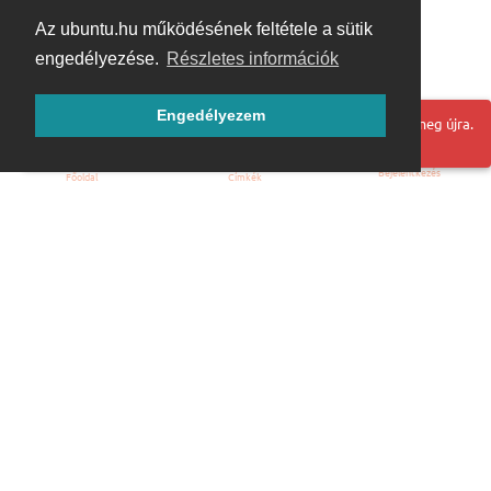
Az ubuntu.hu működésének feltétele a sütik
engedélyezése.
Részletes információk
Engedélyezem
Hoppá! Valami hiba történt. Frissítse az oldalt és próbálja meg újra.
Bejelentkezés
Főoldal
Címkék
Kezdőoldal
Blog
ÁSZF
Szabályzat
Kapcsolat
ubuntu.hu :: Magyar Ubuntu Közösség
© 2007 – 2026