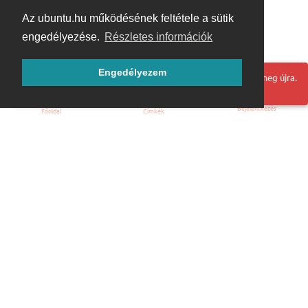
Az ubuntu.hu működésének feltétele a sütik
engedélyezése.
Részletes információk
Engedélyezem
Hoppá! Valami hiba történt. Frissítse az oldalt és próbálja meg újra.
Bejelentkezés
Főoldal
Címkék
Kezdőoldal
Blog
ÁSZF
Szabályzat
Kapcsolat
ubuntu.hu :: Magyar Ubuntu Közösség
© 2007 – 2026