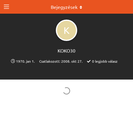
Bejegyzések
K
KOKO30
1970. jan 1.
Csatlakozott:
2008. okt 27.
0
legjobb válasz