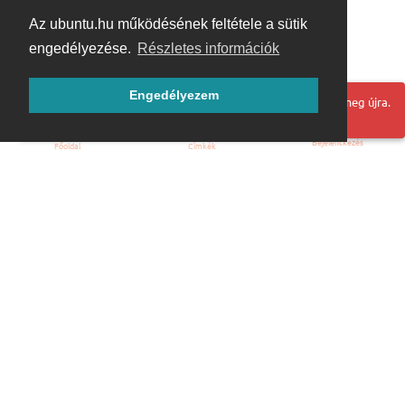
Az ubuntu.hu működésének feltétele a sütik
engedélyezése.
Részletes információk
Engedélyezem
Hoppá! Valami hiba történt. Frissítse az oldalt és próbálja meg újra.
Bejelentkezés
Főoldal
Címkék
Kezdőoldal
Blog
ÁSZF
Szabályzat
Kapcsolat
ubuntu.hu :: Magyar Ubuntu Közösség
© 2007 – 2026