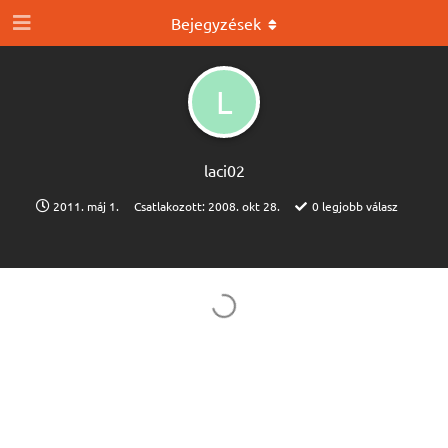
Bejegyzések
L
laci02
2011. máj 1.
Csatlakozott:
2008. okt 28.
0
legjobb válasz