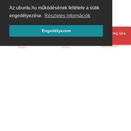
Az ubuntu.hu működésének feltétele a sütik
engedélyezése.
Részletes információk
Engedélyezem
Hoppá! Valami hiba történt. Frissítse az oldalt és próbálja meg újra.
Bejelentkezés
Főoldal
Címkék
Kezdőoldal
Blog
ÁSZF
Szabályzat
Kapcsolat
ubuntu.hu :: Magyar Ubuntu Közösség
© 2007 – 2026