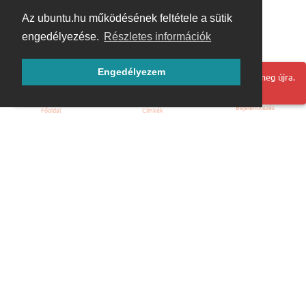
Az ubuntu.hu működésének feltétele a sütik
engedélyezése.
Részletes információk
Engedélyezem
Hoppá! Valami hiba történt. Frissítse az oldalt és próbálja meg újra.
Bejelentkezés
Főoldal
Címkék
Kezdőoldal
Blog
ÁSZF
Szabályzat
Kapcsolat
ubuntu.hu :: Magyar Ubuntu Közösség
© 2007 – 2026