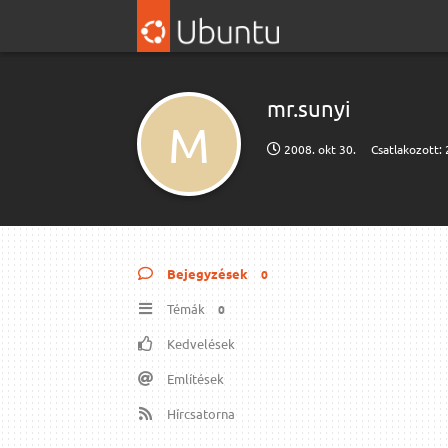
mr.​sunyi
M
2008. okt 30.
Csatlakozott:
Bejegyzések
0
Témák
0
Kedvelések
Említések
Hírcsatorna