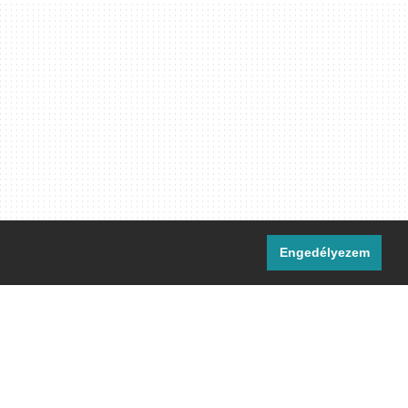
Engedélyezem
i csatornáink:
[M]
IRC
rtalma, ahol másként nem jelezzük,
ommons Nevezd meg! – Így add tovább!
licenc