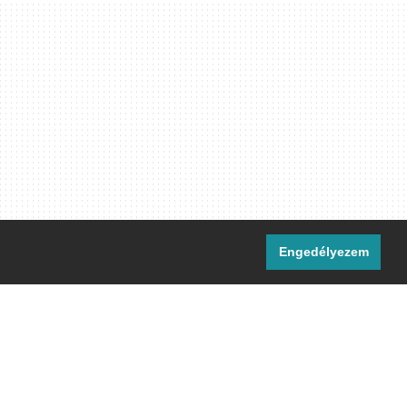
Engedélyezem
i csatornáink:
[M]
IRC
rtalma, ahol másként nem jelezzük,
ommons Nevezd meg! – Így add tovább!
licenc