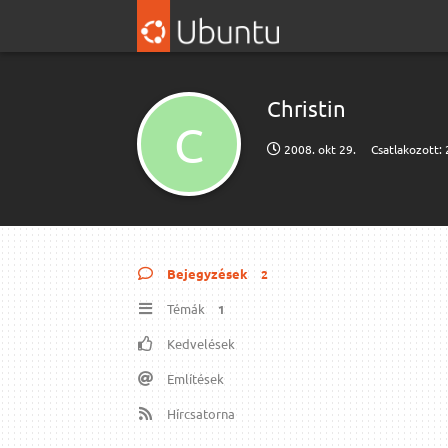
Christin
C
2008. okt 29.
Csatlakozott:
Bejegyzések
2
Témák
1
Kedvelések
Említések
Hírcsatorna